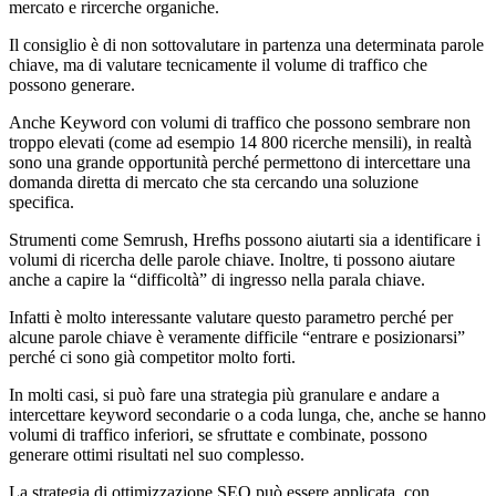
mercato e rircerche organiche.
Il consiglio è di non sottovalutare in partenza una determinata parole
chiave, ma di valutare tecnicamente il volume di traffico che
possono generare.
Anche Keyword con volumi di traffico che possono sembrare non
troppo elevati (come ad esempio 14 800 ricerche mensili), in realtà
sono una grande opportunità perché permettono di intercettare una
domanda diretta di mercato che sta cercando una soluzione
specifica.
Strumenti come Semrush, Hrefhs possono aiutarti sia a identificare i
volumi di ricercha delle parole chiave. Inoltre, ti possono aiutare
anche a capire la “difficoltà” di ingresso nella parala chiave.
Infatti è molto interessante valutare questo parametro perché per
alcune parole chiave è veramente difficile “entrare e posizionarsi”
perché ci sono già competitor molto forti.
In molti casi, si può fare una strategia più granulare e andare a
intercettare keyword secondarie o a coda lunga, che, anche se hanno
volumi di traffico inferiori, se sfruttate e combinate, possono
generare ottimi risultati nel suo complesso.
La strategia di ottimizzazione SEO può essere applicata, con