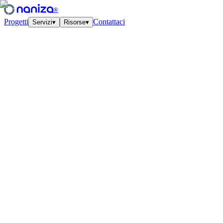
®
Progetti
Contattaci
Servizi
▾
Risorse
▾
Servizi
Quattro discipline,
uno studio.
Vedi tutti
↗
01
·
Strategia
Growth Strategy
Modelli di unit economics e cicli di lavoro trimestrali. Il piano su cui
CFO e CMO finalmente si trovano d'accordo.
↗
02
·
Performance
Paid Advertising
Meta, Google, TikTok, YouTube. Account strutturati e creativi testati
a ritmo.
↗
03
·
Creative
Creative Lab
Adv che sembrano cultura. Concept, angoli, hook ogni settimana —
sempre legati ai dati.