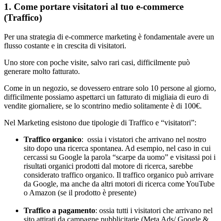
1. Come portare visitatori al tuo e-commerce
(Traffico)
Per una strategia di e-commerce marketing è fondamentale avere un
flusso costante e in crescita di visitatori.
Uno store con poche visite, salvo rari casi, difficilmente può
generare molto fatturato.
Come in un negozio, se dovessero entrare solo 10 persone al giorno,
difficilmente possiamo aspettarci un fatturato di migliaia di euro di
vendite giornaliere, se lo scontrino medio solitamente è di 100€.
Nel Marketing esistono due tipologie di Traffico e “visitatori”:
Traffico organico
: ossia i vistatori che arrivano nel nostro
sito dopo una ricerca spontanea. Ad esempio, nel caso in cui
cercassi su Google la parola “scarpe da uomo” e visitassi poi i
risultati organici prodotti dal motore di ricerca, sarebbe
considerato traffico organico. Il traffico organico può arrivare
da Google, ma anche da altri motori di ricerca come YouTube
o Amazon (se il prodotto è presente)
Traffico a pagamento
: ossia tutti i visitatori che arrivano nel
sito attirati da campagne pubblicitarie (Meta Ads/ Google &