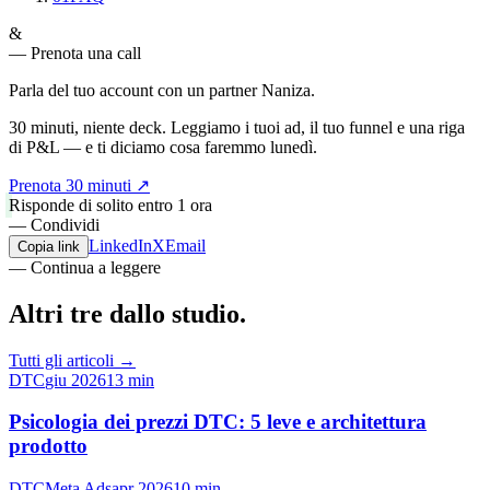
&
— Prenota una call
Parla del tuo account con un
partner Naniza.
30 minuti, niente deck. Leggiamo i tuoi ad, il tuo funnel e una riga
di P&L — e ti diciamo cosa faremmo lunedì.
Prenota 30 minuti
↗
Risponde di solito entro 1 ora
— Condividi
LinkedIn
X
Email
Copia link
— Continua a leggere
Altri tre dallo
studio.
Tutti gli articoli →
DTC
giu 2026
13 min
Psicologia dei prezzi DTC: 5 leve e architettura
prodotto
DTC
Meta Ads
apr 2026
10 min