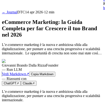
R
h
← Journal
DTC
14 apr 2026
·
12 min
eCommerce Marketing: la Guida
Completa per far Crescere il tuo Brand
nel 2026
L’e-commerce marketing è la nuova e ambiziosa sfida alla
digitalizzazione, per puntare a una crescita progressiva e scalabilità
internazionale. ‍ Le opportunità di crescita non sono mai state così…
Giovanni Brando Dalla Rizza
Founder
—
Run LLM
Vedi Markdown
↗
Copia Markdown
—
Riassumi con
ChatGPT
↗
Claude
↗
L’e-commerce marketing è la nuova e ambiziosa sfida alla
digitalizzazione, per puntare a una crescita progressiva e scalabilità
internazionale.